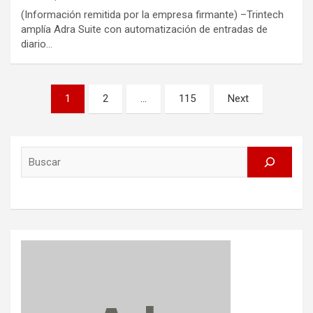
(Información remitida por la empresa firmante) –Trintech
amplía Adra Suite con automatización de entradas de
diario…
Posts
1
2
…
115
Next
pagination
Search