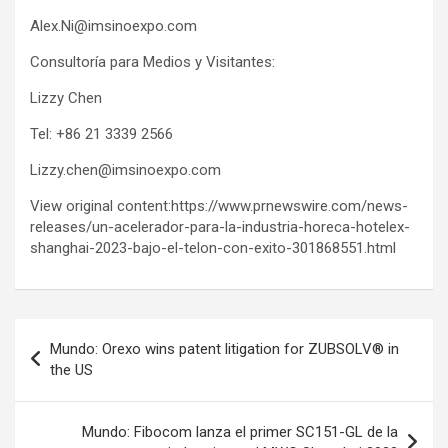
Alex.Ni@imsinoexpo.com
Consultoría para Medios y Visitantes:
Lizzy Chen
Tel: +86 21 3339 2566
Lizzy.chen@imsinoexpo.com
View original content:https://www.prnewswire.com/news-
releases/un-acelerador-para-la-industria-horeca-hotelex-
shanghai-2023-bajo-el-telon-con-exito-301868551.html
Post
Mundo: Orexo wins patent litigation for ZUBSOLV® in
navigation
the US
Mundo: Fibocom lanza el primer SC151-GL de la