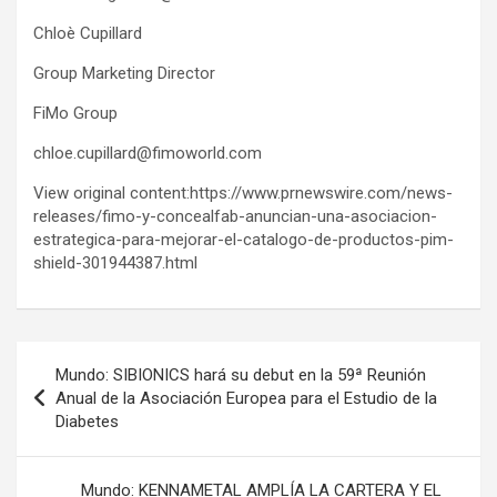
Chloè Cupillard
Group Marketing Director
FiMo Group
chloe.cupillard@fimoworld.com
View original content:https://www.prnewswire.com/news-
releases/fimo-y-concealfab-anuncian-una-asociacion-
estrategica-para-mejorar-el-catalogo-de-productos-pim-
shield-301944387.html
Post
Mundo: SIBIONICS hará su debut en la 59ª Reunión
navigation
Anual de la Asociación Europea para el Estudio de la
Diabetes
Mundo: KENNAMETAL AMPLÍA LA CARTERA Y EL