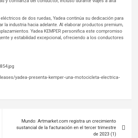
ad y confianza del conductor, incluso durante viajes a alta
léctricos de dos ruedas, Yadea continúa su dedicación para
r la industria hacia adelante. Al elaborar productos premium,
esplazamientos. Yadea KEMPER personifica este compromiso
igente y estabilidad excepcional, ofreciendo a los conductores
854.jpg
eleases/yadea-presenta-kemper-una-motocicleta-electrica-
Mundo: Artmarket.com registra un crecimiento
sustancial de la facturación en el tercer trimestre
de 2023 (1)