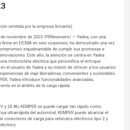
23
ión remitida por la empresa firmante)
 de noviembre de 2023 /PRNewswire/ — Yadea, con una
a firme en EICMA en seis ocasiones, ha demostrado una vez
ompromiso inquebrantable de cumplir sus promesas e
innovaciones. Este año, la atención se centra en Yadea
una motocicleta eléctrica que personifica el enfoque
en el usuario de Yadea y su misión de ofrecer a los usuarios
experiencias de viaje liberadoras, convenientes y sostenibles.
ER, Yadea introduce funcionalidades avanzadas,
ente en el ámbito de la carga rápida.
20 V y 20 Ah, KEMPER se puede cargar tan rápido como
inua ultrarrápida del automóvil, KEMPER puede alcanzar el
te conectores de carga para vehículos eléctricos tipo 2 y
léctrico.