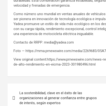
durabilidad. Esta combinación garantiza estabilidad, segurid
velocidad y frenadas de emergencia.
Como número uno mundial en ventas anuales de vehículos e
ser pionera en innovación de tecnología ecológica e impulsa
Yadea promueve un estilo de vida más ecológico en los d
con su carga rápida, rendimiento excepcional, control intel
una experiencia de motocicleta eléctrica inigualable.
Contacto de RRPP: media@yadea.com
Foto — https://mma.prnewswire.com/media/2269683/05A7
View original content:https://www.prnewswire.com/news-r
de-alto-rendimiento-en-eicma-2023-301980496.html
Post
La sostenibilidad, clave en el éxito de las
navigation
organizaciones al generar confianza entre grupos
de interés, según expertos