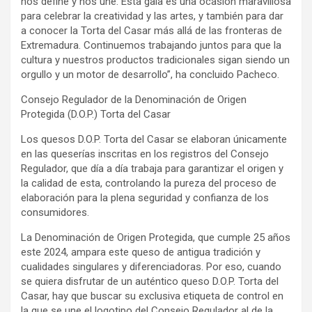
nos define y nos une. Esta gala es una ocasión maravillosa
para celebrar la creatividad y las artes, y también para dar
a conocer la Torta del Casar más allá de las fronteras de
Extremadura. Continuemos trabajando juntos para que la
cultura y nuestros productos tradicionales sigan siendo un
orgullo y un motor de desarrollo”, ha concluido Pacheco.
Consejo Regulador de la Denominación de Origen
Protegida (D.O.P.) Torta del Casar
Los quesos D.O.P. Torta del Casar se elaboran únicamente
en las queserías inscritas en los registros del Consejo
Regulador, que día a día trabaja para garantizar el origen y
la calidad de esta, controlando la pureza del proceso de
elaboración para la plena seguridad y confianza de los
consumidores.
La Denominación de Origen Protegida, que cumple 25 años
este 2024, ampara este queso de antigua tradición y
cualidades singulares y diferenciadoras. Por eso, cuando
se quiera disfrutar de un auténtico queso D.O.P. Torta del
Casar, hay que buscar su exclusiva etiqueta de control en
la que se une el logotipo del Consejo Regulador al de la