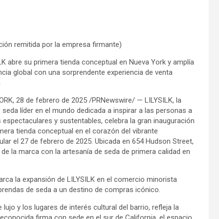
ión remitida por la empresa firmante)
LK abre su primera tienda conceptual en Nueva York y amplía
ncia global con una sorprendente experiencia de venta
a
RK, 28 de febrero de 2025 /PRNewswire/ — LILYSILK, la
seda líder en el mundo dedicada a inspirar a las personas a
as espectaculares y sustentables, celebra la gran inauguración
mera tienda conceptual en el corazón del vibrante
lar el 27 de febrero de 2025. Ubicada en 654 Hudson Street,
o de la marca con la artesanía de seda de primera calidad en
rca la expansión de LILYSILK en el comercio minorista
 prendas de seda a un destino de compras icónico.
jo y los lugares de interés cultural del barrio, refleja la
reconocida firma con sede en el sur de California, el espacio