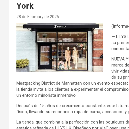
York
28 de February de 2025
(Informac
— LILYSI
su prese
minorist
NUEVA YO
marca de 
vivir vid
de su pri
Meatpacking District de Manhattan con un evento espectacu
la tienda invita a los clientes a experimentar el compromis
un entorno minorista inmersivo.
Después de 15 años de crecimiento constante, este hito ma
físico, llevando su reconocida ropa de cama, accesorios y
La tienda, que combina a la perfección con las boutiques de lu
estética refinada de LILYSILK. Diseñado por ViaClover, una 