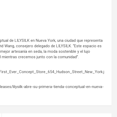
ptual de LILYSILK en Nueva York, una ciudad que representa
David Wang, consejero delegado de LILYSILK. “Este espacio es
mejor artesanía en seda, la moda sostenible y el lujo
mientras crecemos junto con la comunidad”.
_First_Ever_Concept_Store_654_Hudson_Street_New_York.j
eases/lilysilk-abre-su-primera-tienda-conceptual-en-nueva-