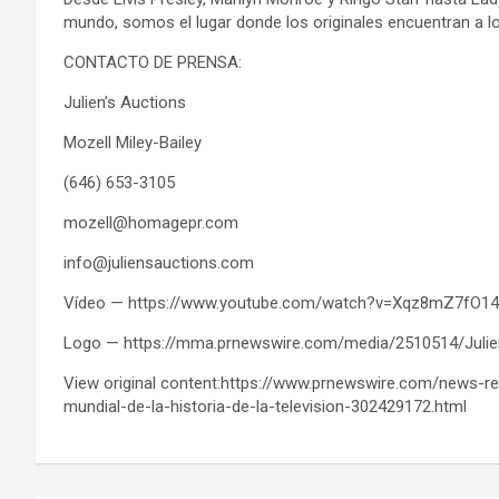
mundo, somos el lugar donde los originales encuentran a lo
CONTACTO DE PRENSA:
Julien’s Auctions
Mozell Miley-Bailey
(646) 653-3105
mozell@homagepr.com
info@juliensauctions.com
Vídeo — https://www.youtube.com/watch?v=Xqz8mZ7fO14
Logo — https://mma.prnewswire.com/media/2510514/Julie
View original content:https://www.prnewswire.com/news-re
mundial-de-la-historia-de-la-television-302429172.html