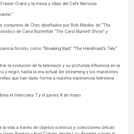
e Frasier Crane y la mesa y sillas del Café Nervosa.
eanne.”
los conjuntos de Cher, diseñados por Bob Mackie, de “The
erístico de Carol Burnettde “The Carol Burnett Show” y
iencia ficción, como “Breaking Bad,” “The Handmaid’s Tale,”
r la evolución de la televisión y su profunda influencia en la
anco y negro hasta la era actual del streaming y los maratones
trellas que han dado forma a nuestra experiencia televisiva
línea el miércoles 7 y el jueves 8 de mayo.
 la vida a través de objetos icónicos y colecciones únicas.
dy Gaga, Banksy y Kurt Cobain, desde Los Ángeles a todo el