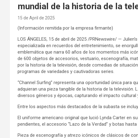
mundial de la historia de la tel
15 de April de 2025
(Información remitida por la empresa firmante)
LOS ÁNGELES, 15 de abril de 2025 /PRNewswire/ — Julien’s
especializada en recuerdos del entretenimiento, se enorgul
emblemática que narra 60 años de los momentos más icónico
de 600 objetos de accesorios, vestuario, escenografía, ma
por la historia de la televisión, desde comedias de situac
programas de variedades y cautivadoras series.
“Channel Surfing” representa una oportunidad única para q
adquieran una pieza tangible de la historia de la televisión
diversos géneros y épocas, capturando el impacto cultural y
Entre los aspectos más destacados de la subasta se incluy
El uniforme americano original que lució Lynda Carter en s
pendientes, el accesorio “Lazo de la Verdad” y botas hasta la
Pieza de escenografía y atrezo icónicos de clásicos de com