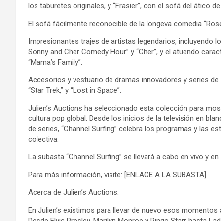
los taburetes originales, y “Frasier”, con el sofá del ático d
El sofá fácilmente reconocible de la longeva comedia “Ros
Impresionantes trajes de artistas legendarios, incluyendo 
Sonny and Cher Comedy Hour” y “Cher”, y el atuendo caract
“Mama’s Family”.
Accesorios y vestuario de dramas innovadores y series de c
“Star Trek,” y “Lost in Space”.
Julien’s Auctions ha seleccionado esta colección para mostra
cultura pop global. Desde los inicios de la televisión en bl
de series, “Channel Surfing” celebra los programas y las es
colectiva.
La subasta “Channel Surfing” se llevará a cabo en vivo y en 
Para más información, visite: [ENLACE A LA SUBASTA]
Acerca de Julien’s Auctions:
En Julien’s existimos para llevar de nuevo esos momentos a
Desde Elvis Presley, Marilyn Monroe y Ringo Starr hasta La