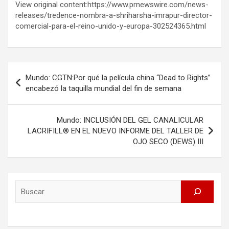
View original content:https://www.prnewswire.com/news-
releases/tredence-nombra-a-shriharsha-imrapur-director-
comercial-para-el-reino-unido-y-europa-302524365.html
Post
Mundo: CGTN:Por qué la película china “Dead to Rights”
navigation
encabezó la taquilla mundial del fin de semana
Mundo: INCLUSIÓN DEL GEL CANALICULAR
LACRIFILL® EN EL NUEVO INFORME DEL TALLER DE
OJO SECO (DEWS) III
Search