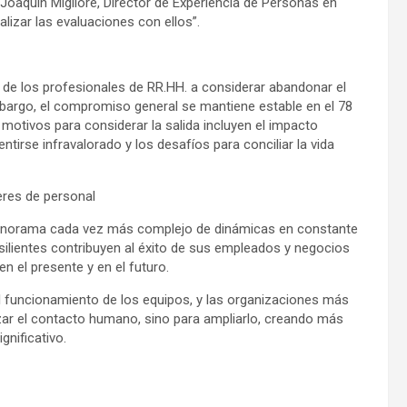
 Joaquin Migliore, Director de Experiencia de Personas en
lizar las evaluaciones con ellos”.
%) de los profesionales de RR.HH. a considerar abandonar el
bargo, el compromiso general se mantiene estable en el 78
s motivos para considerar la salida incluyen el impacto
irse infravalorado y los desafíos para conciliar la vida
deres de personal
panorama cada vez más complejo de dinámicas en constante
esilientes contribuyen al éxito de sus empleados y negocios
n el presente y en el futuro.
 funcionamiento de los equipos, y las organizaciones más
zar el contacto humano, sino para ampliarlo, creando más
gnificativo.