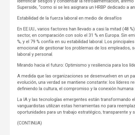
identificar sesgos y condensar la retroalimentación, afirmó
Superside, “como si se les asignara un HRBP dedicado a ana
Estabilidad de la fuerza laboral en medio de desafíos
En EE.UU., varios factores han llevado a casi la mitad (48 
sector, en comparación con solo el 31 % en Europa. Sin em
%, y el 79 % confía en su estabilidad laboral. Los principale
emocional de gestionar los problemas de los empleados, sent
laboral y personal.
Mirando hacia el futuro: Optimismo y resiliencia para los lí
A medida que las organizaciones se desenvuelven en un 
evolución, una verdad se mantiene constante: los líderes r
definiendo la cultura, el compromiso y la conexión humana e
La IA y las tecnologías emergentes están transformando el
vanguardistas utilizan estas herramientas no para reempla
oportunidades para un trabajo estratégico, transparente y si
(CONTINUA)