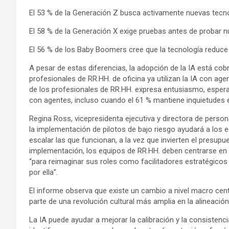
El 53 % de la Generación Z busca activamente nuevas tecno
El 58 % de la Generación X exige pruebas antes de probar 
El 56 % de los Baby Boomers cree que la tecnología reduce
A pesar de estas diferencias, la adopción de la IA está cob
profesionales de RR.HH. de oficina ya utilizan la IA con ag
de los profesionales de RR.HH. expresa entusiasmo, esperan
con agentes, incluso cuando el 61 % mantiene inquietudes é
Regina Ross, vicepresidenta ejecutiva y directora de perso
la implementación de pilotos de bajo riesgo ayudará a los
escalar las que funcionan, a la vez que invierten el presupu
implementación, los equipos de RR.HH. deben centrarse en fa
“para reimaginar sus roles como facilitadores estratégicos
por ella”.
El informe observa que existe un cambio a nivel macro cent
parte de una revolución cultural más amplia en la alineación
La IA puede ayudar a mejorar la calibración y la consisten