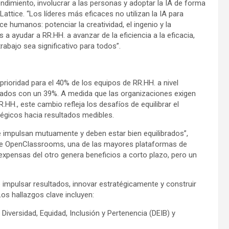
endimiento, involucrar a las personas y adoptar la IA de forma
attice. “Los líderes más eficaces no utilizan la IA para
e humanos: potenciar la creatividad, el ingenio y la
 ayudar a RR.HH. a avanzar de la eficiencia a la eficacia,
abajo sea significativo para todos”.
prioridad para el 40% de los equipos de RR.HH. a nivel
ados con un 39%. A medida que las organizaciones exigen
H., este cambio refleja los desafíos de equilibrar el
tégicos hacia resultados medibles.
 impulsan mutuamente y deben estar bien equilibrados”,
de OpenClassrooms, una de las mayores plataformas de
 expensas del otro genera beneficios a corto plazo, pero un
mpulsar resultados, innovar estratégicamente y construir
s hallazgos clave incluyen:
 Diversidad, Equidad, Inclusión y Pertenencia (DEIB) y