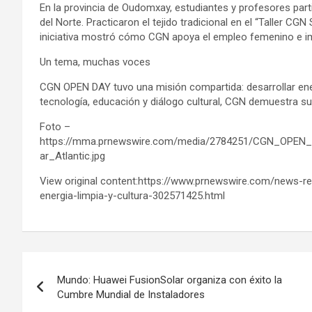
En la provincia de Oudomxay, estudiantes y profesores par
del Norte. Practicaron el tejido tradicional en el “Taller CG
iniciativa mostró cómo CGN apoya el empleo femenino e imp
Un tema, muchas voces
CGN OPEN DAY tuvo una misión compartida: desarrollar ener
tecnología, educación y diálogo cultural, CGN demuestra s
Foto –
https://mma.prnewswire.com/media/2784251/CGN_OPEN_
ar_Atlantic.jpg
View original content:https://www.prnewswire.com/news-
energia-limpia-y-cultura-302571425.html
Post
Mundo: Huawei FusionSolar organiza con éxito la
navigation
Cumbre Mundial de Instaladores