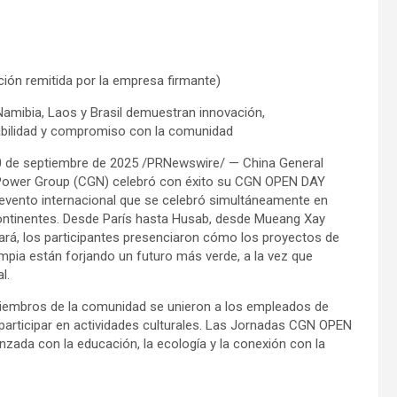
ión remitida por la empresa firmante)
Namibia, Laos y Brasil demuestran innovación,
bilidad y compromiso con la comunidad
0 de septiembre de 2025 /PRNewswire/ — China General
Power Group (CGN) celebró con éxito su CGN OPEN DAY
 evento internacional que se celebró simultáneamente en
ontinentes. Desde París hasta Husab, desde Mueang Xay
ará, los participantes presenciaron cómo los proyectos de
impia están forjando un futuro más verde, a la vez que
l.
y miembros de la comunidad se unieron a los empleados de
 participar en actividades culturales. Las Jornadas CGN OPEN
zada con la educación, la ecología y la conexión con la