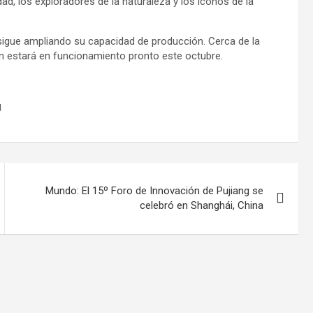
dad, los exploradores de la naturaleza y los iconos de la
igue ampliando su capacidad de producción. Cerca de la
n estará en funcionamiento pronto este octubre.
g
Mundo: El 15º Foro de Innovación de Pujiang se
celebró en Shanghái, China