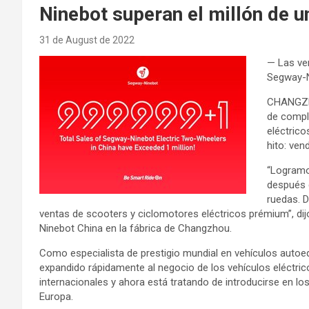
Ninebot superan el millón de 
31 de August de 2022
— Las ven
Segway-N
CHANGZHO
de comple
eléctrico
hito: ven
“Logramo
después 
ruedas. 
ventas de scooters y ciclomotores eléctricos prémium”, dijo
Ninebot China en la fábrica de Changzhou.
Como especialista de prestigio mundial en vehículos autoeq
expandido rápidamente al negocio de los vehículos eléctr
internacionales y ahora está tratando de introducirse en l
Europa.