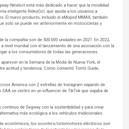
way-Ninebot está más dedicado a hacer que la movilidad
ema inteligente RideyGo!, que ayuda a los usuarios a
nes. El nuevo producto, incluido el eMoped MMAX, también
ue solo se puede ver anteriormente en motocicletas y
 de la compañía son de 500.000 unidades en 2021. En 2022,
 nivel mundial con el lanzamiento de una asociación con la
egar a los consumidores de todas las generaciones.
l aparecer en la Semana de la Moda de Nueva York, el
tre actitud y tendencia. Como comentó Tom’s Guide,
Across America con 2 estrellas de Instagram viajando de
 SAA se centró en un influencer de TikTok que viajaba de
o continuo de Segway con la sostenibilidad y para crear
lternativa más ecológica a los vehículos tradicionales.
s económicos, los scooters/ciclomotores eléctricos son