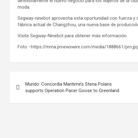
definitivamente el nuevo negocio para los viajeros de la ciu
moda.
Segway-ninebot aprovecha esta oportunidad con fuerza y s
fábrica actual de Changzhou, una nueva base de producció
Visite Segway-Ninebot para obtener más información.
Foto –https://mma.prnewswire.com/media/1888661/prn.jp
Post
Mundo: Concordia Maritime’s Stena Polaris
navigation
supports Operation Pacer Goose to Greenland