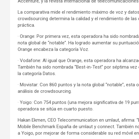
Accenture, y la revista internacional de telecomunicacion
La comparativa mide el rendimiento máximo de voz y datos 
crowdsourcing determina la calidad y el rendimiento de las
práctica.
· Orange: Por primera vez, esta operadora ha sido nombrada
nota global de “notable”. Ha logrado aumentar su puntuac
Orange encabeza la categoría Voz.
· Vodafone: Al igual que Orange, esta operadora ha alcanza
También ha sido nombrada “Best-in-Test” por séptima vez
la categoría Datos.
· Movistar: Con 860 puntos y la nota global “notable”, esta
análisis de crowdsourcing.
· Yoigo: Con 754 puntos (una mejora significativa de 19 pun
operadora se sitúa en cuarto puesto.
Hakan Ekmen, CEO Telecommunication en umlaut, afirma: 
Mobile Benchmark España de umlaut y connect. También nos
a Yoigo, por mejorar de forma considerable su red móvil e