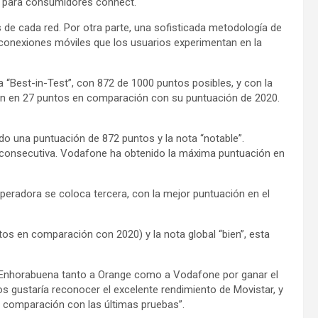
es para consumidores connect.
de cada red. Por otra parte, una sofisticada metodología de
 conexiones móviles que los usuarios experimentan en la
 “Best-in-Test”, con 872 de 1000 puntos posibles, y con la
ión en 27 puntos en comparación con su puntuación de 2020.
do una puntuación de 872 puntos y la nota “notable”.
 consecutiva. Vodafone ha obtenido la máxima puntuación en
 operadora se coloca tercera, con la mejor puntuación en el
tos en comparación con 2020) y la nota global “bien”, esta
“Enhorabuena tanto a Orange como a Vodafone por ganar el
 gustaría reconocer el excelente rendimiento de Movistar, y
n comparación con las últimas pruebas”.