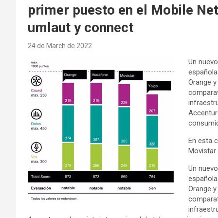
primer puesto en el Mobile N
umlaut y connect
24 de March de 2022
Un nuevo 
española
Orange y 
comparati
infraest
Accenture
consumi
En esta 
Movistar 
Un nuevo 
española
Orange y 
comparati
infraest